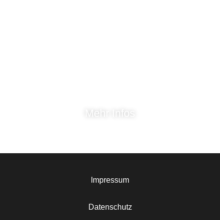
Tennis?
Aber du weißt noch nicht, ob es das
Richtige für dich ist? Dann probier es
doch einfach mal mit einer
Schnuppermitgliedschaft!
Mehr Infos
Impressum
Datenschutz