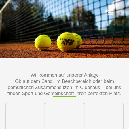
Zum
Inhalt
springen
Willkommen auf unserer Anlage
Ob auf dem Sand, im Beachbereich oder beim
gemütlichen Zusammensitzen im Clubhaus – bei uns
finden Sport und Gemeinschaft ihren perfekten Platz.